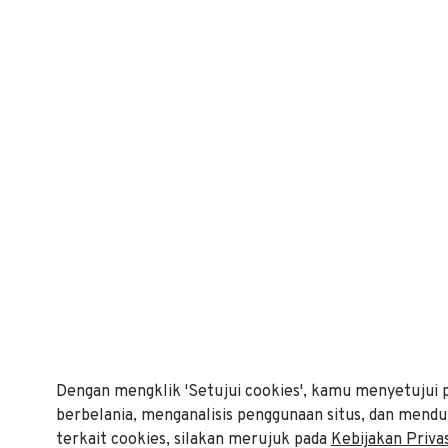
Dengan mengklik 'Setujui cookies', kamu menyetuju
Find Your
berbelania, menganalisis penggunaan situs, dan mend
Skin Type Here!
terkait cookies, silakan merujuk pada
Kebijakan Privas