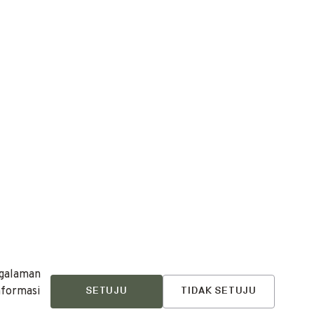
ngalaman
nformasi
SETUJU
TIDAK SETUJU