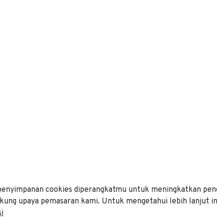
i penyimpanan cookies diperangkatmu untuk meningkatkan pe
ukung upaya pemasaran kami. Untuk mengetahui lebih lanjut i
i